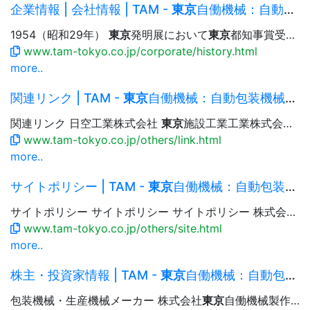
企業情報 | 会社情報 | TAM -
東京
自働機械：自動包装機械・生産機械
1954（昭和29年）
東京
発明展において
東京
都知事賞受賞 通産大臣賞受賞（ロールフィルム機） 1958（昭和33年）
www.tam-tokyo.co.jp/corporate/history.html
more..
関連リンク | TAM -
東京
自働機械：自動包装機械・生産機械
関連リンク 日空工業株式会社
東京
施設工業工業株式会社 一般社団法人 日本包装機械工業会
www.tam-tokyo.co.jp/others/link.html
more..
サイトポリシー | TAM -
東京
自働機械：自動包装機械・生産機械
サイトポリシー サイトポリシー サイトポリシー 株式会社
東
www.tam-tokyo.co.jp/others/site.html
more..
株主・投資家情報 | TAM -
東京
自働機械：自動包装機械・生産機械
包装機械・生産機械メーカー 株式会社
東京
自働機械製作所 Language 日本語 English 简体中文 繁體中文 한국어...