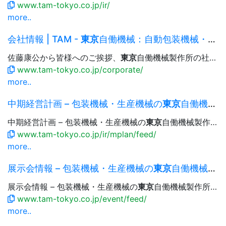
www.tam-tokyo.co.jp/ir/
more..
会社情報 | TAM -
東京
自働機械：自動包装機械・生産機械
佐藤康公から皆様へのご挨拶、
東京
自働機械製作所の社是、行動指針についてご紹介します。 社長挨拶 社 是 行動指針 企業情報
www.tam-tokyo.co.jp/corporate/
more..
中期経営計画 – 包装機械・生産機械の
東京
自働機械製作所(TAM)
中期経営計画 – 包装機械・生産機械の
東京
自働機械製作所(TAM) 中期経営計画資料（2024年度〜2026年度） 中期...中期経営計画資料（2015年度〜2017年度） 中期経営計画 – 包装機械・生産機械の
www.tam-tokyo.co.jp/ir/mplan/feed/
more..
展示会情報 – 包装機械・生産機械の
東京
自働機械製作所(TAM)
展示会情報 – 包装機械・生産機械の
東京
自働機械製作所(TAM) SCAJ ワールド スペシャルティコーヒー カンファレンス...2025沖縄（うちなー）パック 展示会情報 – 包装機械・生産機械の
www.tam-tokyo.co.jp/event/feed/
more..