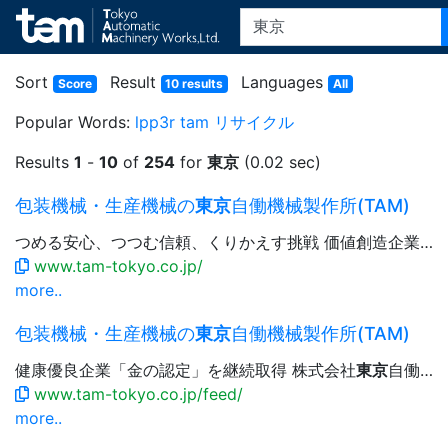
Sort
Result
Languages
Score
10 results
All
Popular Words:
lpp3r
tam
リサイクル
Results
1
-
10
of
254
for
東京
(0.02 sec)
包装機械・生産機械の
東京
自働機械製作所(TAM)
つめる安心、つつむ信頼、くりかえす挑戦 価値創造企業、
www.tam-tokyo.co.jp/
more..
包装機械・生産機械の
東京
自働機械製作所(TAM)
健康優良企業「金の認定」を継続取得 株式会社
東京
自働機械製作所は、健康企業宣言
www.tam-tokyo.co.jp/feed/
more..