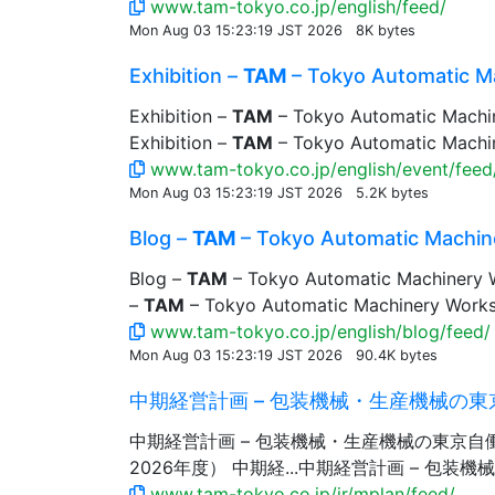
www.tam-tokyo.co.jp/english/feed/
Mon Aug 03 15:23:19 JST 2026
8K bytes
Exhibition –
TAM
– Tokyo Automatic Ma
Exhibition –
TAM
– Tokyo Automatic Machi
Exhibition –
TAM
– Tokyo Automatic Machine
www.tam-tokyo.co.jp/english/event/feed
Mon Aug 03 15:23:19 JST 2026
5.2K bytes
Blog –
TAM
– Tokyo Automatic Machin
Blog –
TAM
– Tokyo Automatic Machinery Wo
–
TAM
– Tokyo Automatic Machinery Works,L
www.tam-tokyo.co.jp/english/blog/feed/
Mon Aug 03 15:23:19 JST 2026
90.4K bytes
中期経営計画 – 包装機械・生産機械の東
中期経営計画 – 包装機械・生産機械の東京自
2026年度） 中期経...中期経営計画 – 包
www.tam-tokyo.co.jp/ir/mplan/feed/