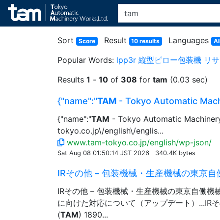
Sort
Result
Languages
Score
10 results
Al
Popular Words:
lpp3r
縦型ピロー包装機
リサ
Results
1
-
10
of
308
for
tam
(0.03 sec)
{"name":"
TAM
- Tokyo Automatic Mach
{"name":"
TAM
- Tokyo Automatic Machinery Wo
tokyo.co.jp\/english\/englis...
www.tam-tokyo.co.jp/english/wp-json/
Sat Aug 08 01:50:14 JST 2026
340.4K bytes
IRその他 – 包装機械・生産機械の東京自
IRその他 – 包装機械・生産機械の東京自働機
に向けた対応について（アップデート）...IR
(
TAM
) 1890...