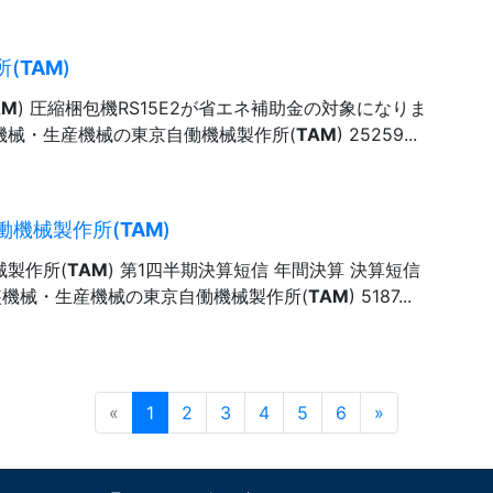
所(
TAM
)
AM
) 圧縮梱包機RS15E2が省エネ補助金の対象になりま
 包装機械・生産機械の東京自働機械製作所(
TAM
) 25259...
働機械製作所(
TAM
)
械製作所(
TAM
) 第1四半期決算短信 年間決算 決算短信
 包装機械・生産機械の東京自働機械製作所(
TAM
) 5187...
Prev
Next
«
1
2
3
4
5
6
»