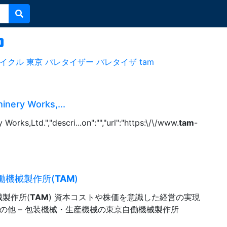
l
イクル
東京
パレタイザー
パレタイザ
tam
inery Works,...
rks,Ltd.","descri...on":"","url":"https:\/\/www.
tam
-
働機械製作所(
TAM
)
械製作所(
TAM
) 資本コストや株価を意識した経営の実現
その他 – 包装機械・生産機械の東京自働機械製作所