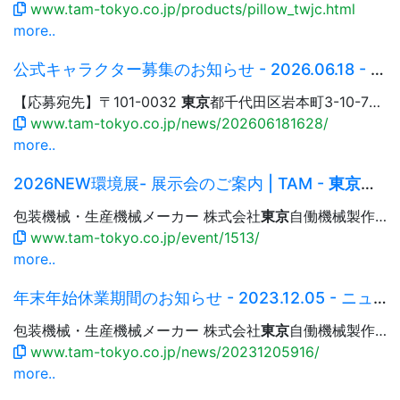
www.tam-tokyo.co.jp/products/pillow_twjc.html
more..
公式キャラクター募集のお知らせ - 2026.06.18 - ニュース | TAM -
【応募宛先】〒101-0032
東京
都千代田区岩本町3-10-7（東自機ビル） 株式会社
www.tam-tokyo.co.jp/news/202606181628/
more..
2026NEW環境展- 展示会のご案内 | TAM -
東京
自働
包装機械・生産機械メーカー 株式会社
東京
自働機械製作所 Language 日本語 English 简体中文 繁體中文 한국어...
www.tam-tokyo.co.jp/event/1513/
more..
年末年始休業期間のお知らせ - 2023.12.05 - ニュース | TAM -
包装機械・生産機械メーカー 株式会社
東京
自働機械製作所 Language 日本語 English 简体中文 繁體中文 한국어...
www.tam-tokyo.co.jp/news/20231205916/
more..