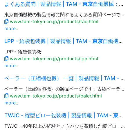
よくある質問 | 製品情報 | TAM -
東京
自働機械：自動包装機械・生産機械
東京自働機械の製品情報に関するよくある質問ページです。
www.tam-tokyo.co.jp/products/faq.html
more..
LPP - 給袋包装機 | 製品情報 | TAM -
東京
自働機械：自動包装機械・生産機械
LPP - 給袋包装機
www.tam-tokyo.co.jp/products/lpp.html
more..
ベーラー（圧縮梱包機） 一覧 | 製品情報 | TAM -
東
ベーラー（圧縮梱包機）の製品ページです。古紙ベーラーからアルミ等の非鉄べーラー、金属・電線切断機についての情報をお届けします。
www.tam-tokyo.co.jp/products/baler.html
more..
TWJC - 縦型ピロー包装機 | 製品情報 | TAM -
東京
自
TWJC - 40年以上の経験とノウハウを蓄積した縦ピロー包装機。粉体、粒体、固体（ばらもの）など様々な製品を袋詰めします。包装形態も平袋からスタンディング袋まで対応。ジッパー付き袋から、バルブ仕様機やガス充填仕様機など高機能、高付加価値包装が得意分野です