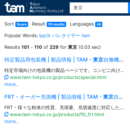
Sort
Result
Languages
Score
10 results
All
Popular Words:
lpp3r
パレタイザー
tam
Results
101
-
110
of
229
for
東京
(0.03 sec)
特定製品用包装機 | 製品情報 | TAM -
東京
自働機械：自動包装機械・生産機械
特定市場向けの包装機の製品ページです。コンビニ向けおにぎりの海苔1枚包装から、100枚結束／帯掛け包装まで一括に処理する全自動包装機や、プリペイドカードを所定の設定枚数自動で集積しフィルム包装をご紹介します。
www.tam-tokyo.co.jp/products/special.html
more..
FRT - オーガー充填機 | 製品情報 | TAM -
東京
自働機械：自動包装機械・生産機械
FRT - 様々な粉体の性質、充填量、充填速度に対応した粉体充填機シリーズです。先端粉止め技術により充填停止後の粉の落下を削減する『脱気充填』も可能です。容器供給、キャッパー、チェッカー、ラベラーなど周辺機器を組合せたラインシステムにも対応します。
www.tam-tokyo.co.jp/products/fill_frt.html
more..