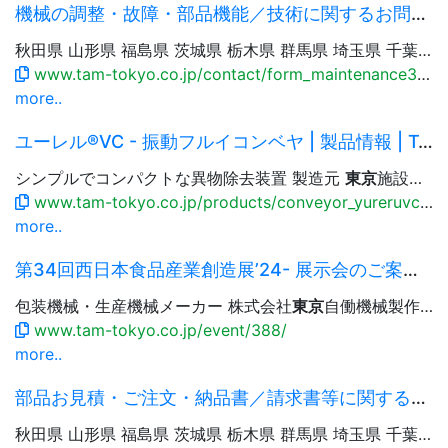
機械の調整・故障・部品機能／技術に関するお問い合わせ | TAM -
秋田県 山形県 福島県 茨城県 栃木県 群馬県 埼玉県 千葉県
www.tam-tokyo.co.jp/contact/form_maintenance3.html
more..
ユーレル®VC - 振動フルイコンベヤ | 製品情報 | TAM -
シンプルでコンパクトな異物除去装置 製造元
東京
施設工業株式会社 包むもの・包み方で探す 機種一覧から探す...
www.tam-tokyo.co.jp/products/conveyor_yureruvc.html
more..
第34回西日本食品産業創造展’24- 展示会のご案内 | TAM -
包装機械・生産機械メーカー 株式会社
東京
自働機械製作所 Language 日本語 English 简体中文 繁體中文 한국어...
www.tam-tokyo.co.jp/event/388/
more..
部品お見積・ご注文・納品書／請求書等に関するお問い合わせ | TAM -
秋田県 山形県 福島県 茨城県 栃木県 群馬県 埼玉県 千葉県