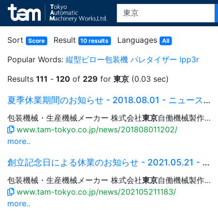
Sort
Result
Languages
Score
10 results
All
Popular Words:
縦型ピロー包装機
パレタイザー
lpp3r
Results
111
-
120
of
229
for
東京
(0.03 sec)
夏季休業期間のお知らせ - 2018.08.01 - ニュース | TAM -
包装機械・生産機械メーカー 株式会社
東京
自働機械製作所 Language 日本語 English 简体中文 繁體中文 한국어...
www.tam-tokyo.co.jp/news/201808011202/
more..
創立記念日による休業のお知らせ - 2021.05.21 - ニュース | TAM -
包装機械・生産機械メーカー 株式会社
東京
自働機械製作所 Language 日本語 English 简体中文 繁體中文 한국어...
www.tam-tokyo.co.jp/news/202105211183/
more..