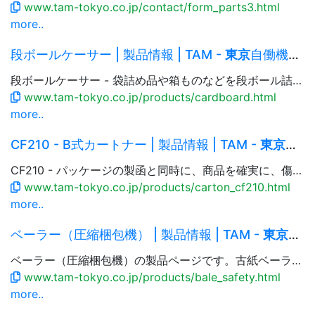
www.tam-tokyo.co.jp/contact/form_parts3.html
more..
段ボールケーサー | 製品情報 | TAM -
東京
自働機械：自動包装機械・生産機械
段ボールケーサー - 袋詰め品や箱ものなどを段ボール詰めします。集積個数や集積形態、商品の特性に合わせ最適な方法をご提案します。パラレルリンク式ロボットを利用した段ボール詰めも可能。製函、封函機などと組み合わせ、システム構成もできます。
www.tam-tokyo.co.jp/products/cardboard.html
more..
CF210 - B式カートナー | 製品情報 | TAM -
東京
自働
CF210 - パッケージの製函と同時に、商品を確実に、傷めずに箱詰めをする機械です。生産ラインとピックアンドプレースロボットを連結して、食品、医薬品、化粧品、レトルト食品などの商品を自動、あるいは半自動で箱詰めします。既設の生産ラインに合わせた個別仕様もご提案。
www.tam-tokyo.co.jp/products/carton_cf210.html
more..
ベーラー（圧縮梱包機） | 製品情報 | TAM -
東京
自働
ベーラー（圧縮梱包機）の製品ページです。古紙ベーラーからアルミ等の非鉄べーラー、金属・電線切断機についての情報をお届けします。
www.tam-tokyo.co.jp/products/bale_safety.html
more..