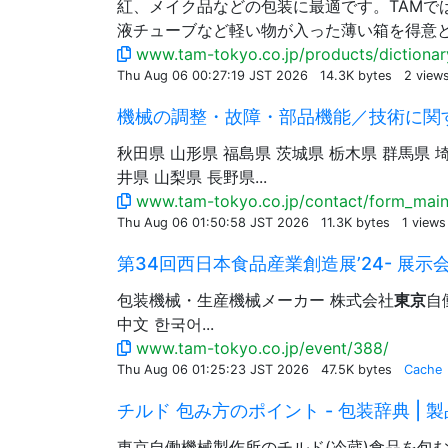
紅、メイク品などの包装に最適です。TAMで
液チューブなど軽い物が入った薄い箱を得意
www.tam-tokyo.co.jp/products/dictionar
Thu Aug 06 00:27:19 JST 2026
14.3K bytes
2 view
機械の調整・故障・部品機能／技術に関する
秋田県 山形県 福島県 茨城県 栃木県 群馬県 
井県 山梨県 長野県...
www.tam-tokyo.co.jp/contact/form_main
Thu Aug 06 01:50:58 JST 2026
11.3K bytes
1 view
第34回西日本食品産業創造展’24- 展示会の
包装機械・生産機械メーカー 株式会社
東京
自
中文 한국어...
www.tam-tokyo.co.jp/event/388/
Thu Aug 06 01:25:23 JST 2026
47.5K bytes
Cache
チルド 包み方のポイント - 包装辞典 | 製品
東京自働機械製作所のチルド(冷蔵)食品を包