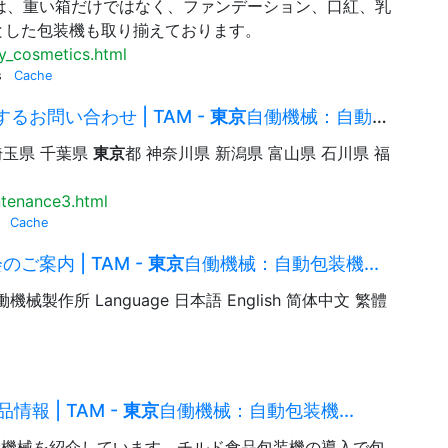
は、重い箱だけではなく、ファンデーション、口紅、乳
とした包装機も取り揃えております。
y_cosmetics.html
s
Cache
お問い合わせ | TAM -
東京
自働機械：自動包装機...
埼玉県 千葉県
東京
都 神奈川県 新潟県 富山県 石川県 福
tenance3.html
s
Cache
ご案内 | TAM -
東京
自働機械：自動包装機...
働機械製作所 Language 日本語 English 简体中文 繁體
情報 | TAM -
東京
自働機械：自動包装機...
む機械を紹介しています。チルド食品包装機の導入で包