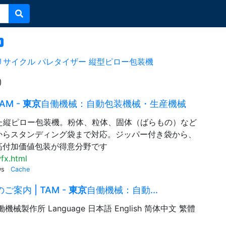
l
リサイクル
パレタイザー
縦型ピロー包装機
)
AM -
東京
自働機械：自動包装機械・生産機械
積した縦ピロー包装機。粉体、粒体、固体（ばらもの）など
からスタンディング袋まで対応。ジッパー付き袋から、
高付加価値包装が得意分野です
fx.html
ws
Cache
ご案内 | TAM -
東京
自働機械：自動...
働機械製作所 Language 日本語 English 简体中文 繁體