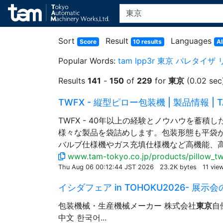
Sort
Result
Languages
Score
10 results
Al
Popular Words:
tam
lpp3r
東京
パレタイザ
Results
141
-
150
of
229
for
東京
(0.02 sec
TWFX - 縦型ピロー包装機 | 製品情報 | T
TWFX - 40年以上の経験とノウハウを蓄
様々な製品を袋詰めします。包装形態も平袋
バルブ仕様機やガス充填仕様機など高機能、
www.tam-tokyo.co.jp/products/pillow_tw
Thu Aug 06 00:12:44 JST 2026
23.2K bytes
11 vie
イシダフェア in TOHOKU2026- 展示会の
包装機械・生産機械メーカー 株式会社
東京
自
中文 한국어...