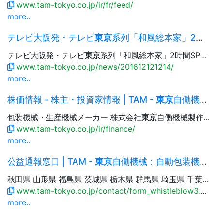
www.tam-tokyo.co.jp/ir/fr/feed/
more..
テレビ大阪発・テレビ
東京
系列「和風総本家」2時間SPで紹介されました.. - 2016.12....
テレビ大阪発・テレビ
東京
系列「和風総本家」2時間SPで紹介されました.. テレビ大阪発・テレビ
www.tam-tokyo.co.jp/news/201612121214/
more..
株価情報 - 株主・投資家情報 | TAM -
東京
自働機械：自動包装機械・生産機械
包装機械・生産機械メーカー 株式会社
東京
自働機械製作所 Language 日本語 English 简体中文 繁體中文 한국어...イナンスのページにリンクした上でご覧いただけます。 （株）
www.tam-tokyo.co.jp/ir/finance/
more..
公益通報窓口 | TAM -
東京
自働機械：自動包装機械・生産機械
秋田県 山形県 福島県 茨城県 栃木県 群馬県 埼玉県 千葉県
www.tam-tokyo.co.jp/contact/form_whistleblow3.html
more..