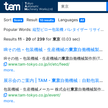
Sort
Result
Languages
Score
10 results
All
Popular Words:
縦型ピロー包装機
パレタイザー
リサイクル
Results
11
-
20
of
239
for
東京
(0.03 sec)
IRその他 – 包装機械・生産機械の
東京
自働機械製作所(TAM)
IRその他 – 包装機械・生産機械の
東京
自働機械製作所(TAM) 資本コストや株価を意識した経営の実現に向けた対応について（アップデート）...への出資に関するお知らせ IRその他 – 包装機械・生産機械の
www.tam-tokyo.co.jp/ir/etc/feed/
more..
展示会のご案内 | TAM -
東京
自働機械：自動包装機械・生産機械
包装機械・生産機械メーカー 株式会社
東京
自働機械製作所 Language 日本語 English 简体中文 繁體中文 한국어...16日（金）10:00〜17:00（最終日は16:00まで） 会場
www.tam-tokyo.co.jp/event/
more..