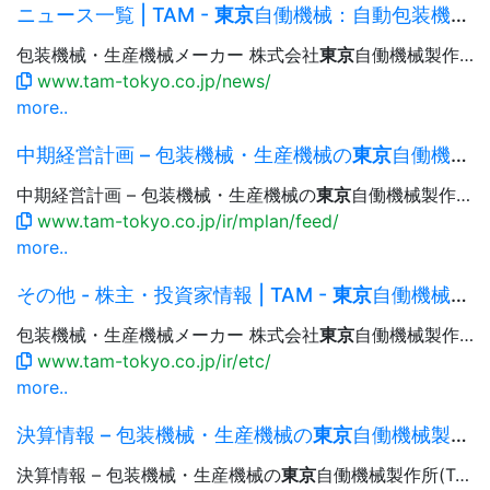
ニュース一覧 | TAM -
東京
自働機械：自動包装機械・生産機械
包装機械・生産機械メーカー 株式会社
東京
自働機械製作所 Language 日本語 English 简体中文 繁體中文 한국어...決算短信」を掲載しました 2019.10.09 お知らせ 健康保険組合連合会
www.tam-tokyo.co.jp/news/
more..
中期経営計画 – 包装機械・生産機械の
東京
自働機械製作所(TAM)
中期経営計画 – 包装機械・生産機械の
東京
自働機械製作所(TAM) 中期経営計画資料（2024年度〜2026年度） 中期...中期経営計画資料（2015年度〜2017年度） 中期経営計画 – 包装機械・生産機械の
www.tam-tokyo.co.jp/ir/mplan/feed/
more..
その他 - 株主・投資家情報 | TAM -
東京
自働機械：自動包装機械・生産機械
包装機械・生産機械メーカー 株式会社
東京
自働機械製作所 Language 日本語 English 简体中文 繁體中文 한국어...
www.tam-tokyo.co.jp/ir/etc/
more..
決算情報 – 包装機械・生産機械の
東京
自働機械製作所(TAM)
決算情報 – 包装機械・生産機械の
東京
自働機械製作所(TAM) 年間決算 決算短信 第3四半期決算短信 第2四半期（中間期）決算短信...決算短信 第3四半期 決算短信 決算情報 – 包装機械・生産機械の