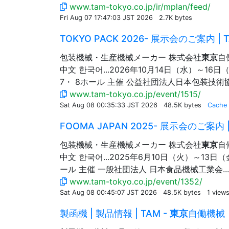
www.tam-tokyo.co.jp/ir/mplan/feed/
Fri Aug 07 17:47:03 JST 2026
2.7K bytes
TOKYO PACK 2026- 展示会のご案内 | T
包装機械・生産機械メーカー 株式会社
東京
自
中文 한국어...2026年10月14日（水）～16日
7・ 8ホール 主催 公益社団法人日本包装技術協会
www.tam-tokyo.co.jp/event/1515/
Sat Aug 08 00:35:33 JST 2026
48.5K bytes
Cache
FOOMA JAPAN 2025- 展示会のご案内 |
包装機械・生産機械メーカー 株式会社
東京
自
中文 한국어...2025年6月10日（火）～13日（
ール 主催 一般社団法人 日本食品機械工業会...
www.tam-tokyo.co.jp/event/1352/
Sat Aug 08 00:45:07 JST 2026
48.5K bytes
1 view
製函機 | 製品情報 | TAM -
東京
自働機械