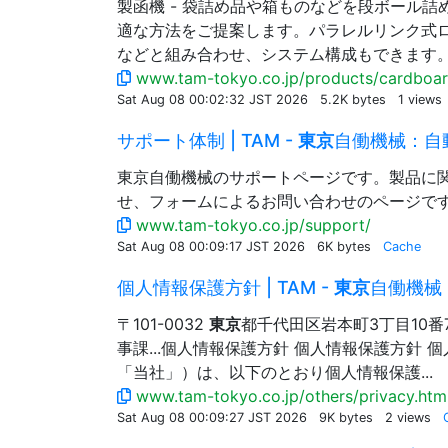
製函機 - 袋詰め品や箱ものなどを段ボール
適な方法をご提案します。パラレルリンク式
などと組み合わせ、システム構成もできます
www.tam-tokyo.co.jp/products/cardboar
Sat Aug 08 00:02:32 JST 2026
5.2K bytes
1 views
サポート体制 | TAM -
東京
自働機械：自
東京自働機械のサポートページです。製品に
せ、フォームによるお問い合わせのページで
www.tam-tokyo.co.jp/support/
Sat Aug 08 00:09:17 JST 2026
6K bytes
Cache
個人情報保護方針 | TAM -
東京
自働機械
〒101-0032
東京
都千代田区岩本町3丁目10番
事課...個人情報保護方針 個人情報保護方針 
「当社」）は、以下のとおり個人情報保護...
www.tam-tokyo.co.jp/others/privacy.htm
Sat Aug 08 00:09:27 JST 2026
9K bytes
2 views