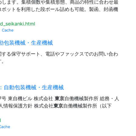
詰めします。集積個数や集積形態、商品の特性に合わせ最
ロボットを利用した段ボール詰めも可能。製函、封函機
。
d_seikanki.html
Cache
動包装機械・生産機械
関する保守サポート、電話やファックスでのお問い合わ
す。
：自動包装機械・生産機械
7号 東自機ビル 株式会社
東京
自働機械製作所 総務・人
個人情報保護方針 株式会社
東京
自働機械製作所（以下
l
Cache