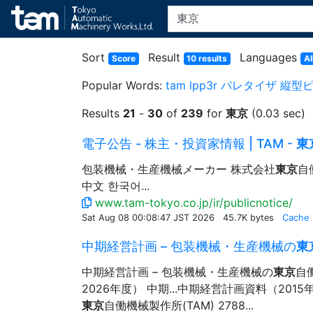
Sort
Result
Languages
Score
10 results
Al
Popular Words:
tam
lpp3r
パレタイザ
縦型
Results
21
-
30
of
239
for
東京
(0.03 sec)
電子公告 - 株主・投資家情報 | TAM -
東
包装機械・生産機械メーカー 株式会社
東京
自
中文 한국어...
www.tam-tokyo.co.jp/ir/publicnotice/
Sat Aug 08 00:08:47 JST 2026
45.7K bytes
Cache
中期経営計画 – 包装機械・生産機械の
東
中期経営計画 – 包装機械・生産機械の
東京
自
2026年度） 中期...中期経営計画資料（201
東京
自働機械製作所(TAM) 2788...